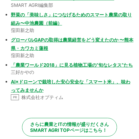
SMART AGRI編集部
野菜の「美味しさ」につなげるためのスマート農業の取り
組み〜中池農園（前編）
窪田新之助
グローバルGAPの取得は農業経営をどう変えたのか 〜熊本
県・カワカミ蓮根
窪田新之助
「農業ワールド2018」に見る植物工場の“旬なレタス”たち
三好かやの
AI×ドローンで栽培した安心安全な「スマート米」、味わ
ってみませんか
株式会社オプティム
PR
さらに農業とITの情報が盛りだくさん
SMART AGRI TOPページはこちら！