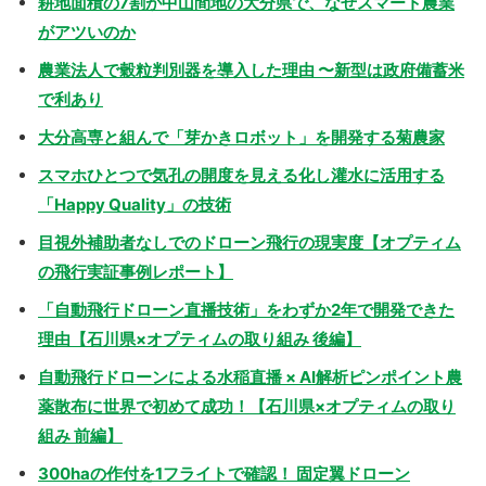
耕地面積の7割が中山間地の大分県で、なぜスマート農業
がアツいのか
農業法人で穀粒判別器を導入した理由 〜新型は政府備蓄米
で利あり
大分高専と組んで「芽かきロボット」を開発する菊農家
スマホひとつで気孔の開度を見える化し灌水に活用する
「Happy Quality」の技術
目視外補助者なしでのドローン飛行の現実度【オプティム
の飛行実証事例レポート】
「自動飛行ドローン直播技術」をわずか2年で開発できた
理由【石川県×オプティムの取り組み 後編】
自動飛行ドローンによる水稲直播 × AI解析ピンポイント農
薬散布に世界で初めて成功！【石川県×オプティムの取り
組み 前編】
300haの作付を1フライトで確認！ 固定翼ドローン