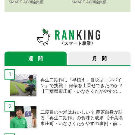
ローン農薬散布の仕事
みづほ」物語 【令和7
SMART AGRI編集部
SMART AGRI編集部
紹介サービス」3つのメ
年産スマート米農家 株
リット
式会社ゆめうらら・裏
さんインタビュー】
スマート農業
週 間
月 間
再生二期作に「早植え＋自脱型コンバイ
ン」で挑戦！ 何俵を上乗せできたのか？
【千葉県東庄町・いなさくたかやすの事
例・後編】
二度目のお米はおいしい？ 農家自身が語
る「再生二期作」の食味と成果 【千葉県
東庄町・いなさくたかやすの事例・前
編】