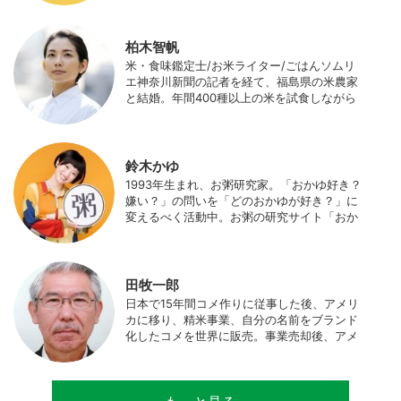
はWeb関連の仕事も始め、半農半Xの生活。
柏木智帆
米・食味鑑定士/お米ライター/ごはんソムリ
エ神奈川新聞の記者を経て、福島県の米農家
と結婚。年間400種以上の米を試食しながら
「お米の消費アップ」をライフワークに、執
筆やイベント、講演活動など、お米の魅力を
伝える活動を行っている。また、4歳の娘の
食事やお弁当づくりを通して、食育にも目を
鈴木かゆ
向けている。プロフィール写真 ©杉山晃造
1993年生まれ、お粥研究家。「おかゆ好き？
嫌い？」の問いを「どのおかゆが好き？」に
変えるべく活動中。お粥の研究サイト「おか
ゆワールド.com」運営。各種SNS、メディア
にてお粥レシピ/レポ/歴史/文化などを発信
中。JAPAN MENSA会員。
田牧一郎
日本で15年間コメ作りに従事した後、アメリ
カに移り、精米事業、自分の名前をブランド
化したコメを世界に販売。事業売却後、アメ
リカのコメ農家となる。同時に、種子会社・
精米会社・流通業者に、生産・精米技術コン
サルティングとして関わり、企業などの依頼
で世界12カ国の良質米生産可能産地を訪問調