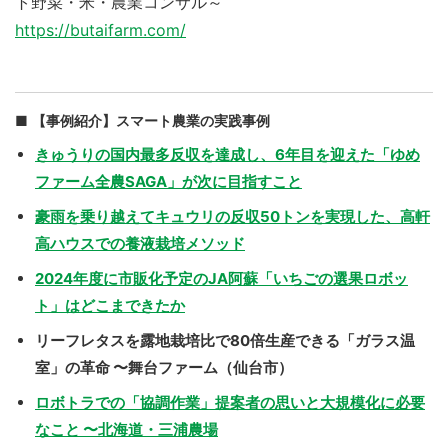
ト野菜・米・農業コンサル～
https://butaifarm.com/
【事例紹介】スマート農業の実践事例
きゅうりの国内最多反収を達成し、6年目を迎えた「ゆめ
ファーム全農SAGA」が次に目指すこと
豪雨を乗り越えてキュウリの反収50トンを実現した、高軒
高ハウスでの養液栽培メソッド
2024年度に市販化予定のJA阿蘇「いちごの選果ロボッ
ト」はどこまできたか
リーフレタスを露地栽培比で80倍生産できる「ガラス温
室」の革命 〜舞台ファーム（仙台市）
ロボトラでの「協調作業」提案者の思いと大規模化に必要
なこと 〜北海道・三浦農場