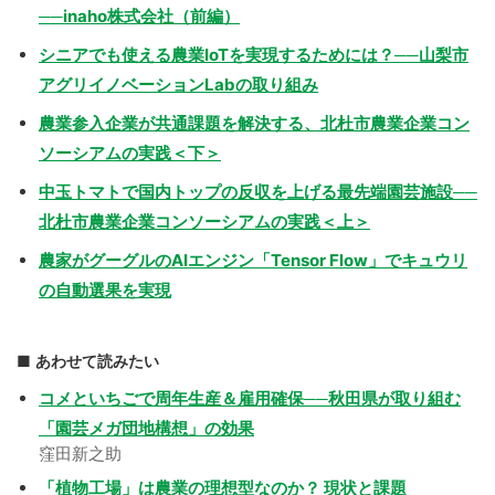
──inaho株式会社（前編）
シニアでも使える農業IoTを実現するためには？──山梨市
アグリイノベーションLabの取り組み
農業参入企業が共通課題を解決する、北杜市農業企業コン
ソーシアムの実践＜下＞
中玉トマトで国内トップの反収を上げる最先端園芸施設──
北杜市農業企業コンソーシアムの実践＜上＞
農家がグーグルのAIエンジン「Tensor Flow」でキュウリ
の自動選果を実現
あわせて読みたい
コメといちごで周年生産＆雇用確保──秋田県が取り組む
「園芸メガ団地構想」の効果
窪田新之助
「植物工場」は農業の理想型なのか？ 現状と課題