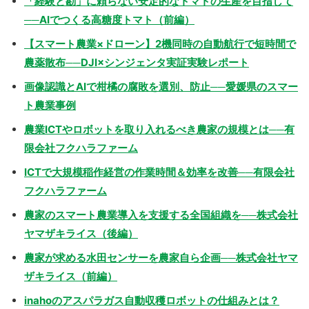
「経験と勘」に頼らない安定的なトマトの生産を目指して
──AIでつくる高糖度トマト（前編）
【スマート農業×ドローン】2機同時の自動航行で短時間で
農薬散布──DJI×シンジェンタ実証実験レポート
画像認識とAIで柑橘の腐敗を選別、防止──愛媛県のスマー
ト農業事例
農業ICTやロボットを取り入れるべき農家の規模とは──有
限会社フクハラファーム
ICTで大規模稲作経営の作業時間＆効率を改善──有限会社
フクハラファーム
農家のスマート農業導入を支援する全国組織を──株式会社
ヤマザキライス（後編）
農家が求める水田センサーを農家自ら企画──株式会社ヤマ
ザキライス（前編）
inahoのアスパラガス自動収穫ロボットの仕組みとは？