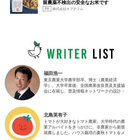
留農薬不検出の安全なお米です
PR
株式会社オプティム
福田浩一
東京農業大学農学部卒。博士（農業経済
学）。大学卒業後、全国農業改良普及支援協
会に在籍し、普及情報ネットワークの設計・
運営、月刊誌「技術と普及」の編集などを担
当（元情報部長）。2011年に株式会社日本農
業サポート研究所を創業し、海外のICT利用
の実証試験や農産物輸出などに関わった。主
北島芙有子
にスマート農業の実証試験やコンサルなどに
トマトが大好きなトマト農家。大学時代の農
携わっている。 HP：http://www.ijas.co.jp/
業アルバイトをきっかけに、非農家から新規
就農しました。ハウス栽培の夏秋トマトをメ
インに、季節の野菜を栽培しています。最近