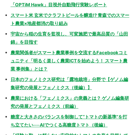
「OPTiM Hawk」目視外自動飛行実験レポート
スマート米 玄米でクラフトビールを醸造!? 青森でのスマー
ト農業×地産都消の取り組み
宇宙から稲の生育を監視し、可変施肥で最高品質の「山田
錦」を目指す
農業関係者がスマート農業事例を交流するFacebookコミ
ュニティ「明るく楽しく農業ICTを始めよう！ スマート農
業 事例集」とは？
日本のフェノミクス研究は「露地栽培」分野で【ゲノム編
集研究の発展とフェノミクス（後編）】
農業における「フェノミクス」の意義とは？ ゲノム編集研
究の発展とフェノミクス（前編）
糖度と大きさのバランスを制御して“トマトの新基準”を打
ち立てたい──AIでつくる高糖度トマト（後編）