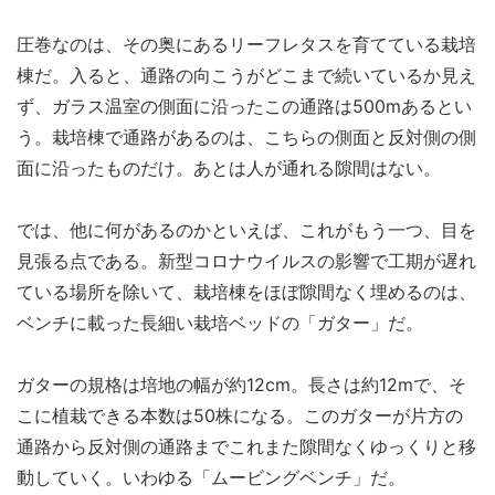
圧巻なのは、その奥にあるリーフレタスを育てている栽培
棟だ。入ると、通路の向こうがどこまで続いているか見え
ず、ガラス温室の側面に沿ったこの通路は500mあるとい
う。栽培棟で通路があるのは、こちらの側面と反対側の側
面に沿ったものだけ。あとは人が通れる隙間はない。
では、他に何があるのかといえば、これがもう一つ、目を
見張る点である。新型コロナウイルスの影響で工期が遅れ
ている場所を除いて、栽培棟をほぼ隙間なく埋めるのは、
ベンチに載った長細い栽培ベッドの「ガター」だ。
ガターの規格は培地の幅が約12cm。長さは約12mで、そ
こに植栽できる本数は50株になる。このガターが片方の
通路から反対側の通路までこれまた隙間なくゆっくりと移
動していく。いわゆる「ムービングベンチ」だ。