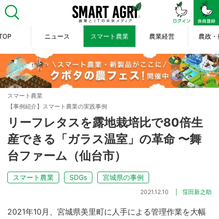
TOP
ニュース
スマート農業
農業経営
農政・
スマート農業
【事例紹介】スマート農業の実践事例
リーフレタスを露地栽培比で80倍生
産できる「ガラス温室」の革命 〜舞
台ファーム（仙台市）
スマート農業
SDGs
宮城県の事例
2021.12.10
窪田新之助
2021年10月、宮城県美里町に人手による管理作業を大幅