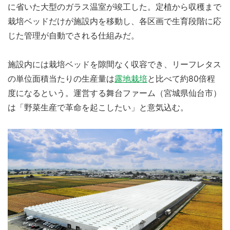
に省いた大型のガラス温室が竣工した。定植から収穫まで
栽培ベッドだけが施設内を移動し、各区画で生育段階に応
じた管理が自動でされる仕組みだ。
施設内には栽培ベッドを隙間なく収容でき、リーフレタス
の単位面積当たりの生産量は
露地栽培
と比べて約80倍程
度になるという。運営する舞台ファーム（宮城県仙台市）
は「野菜生産で革命を起こしたい」と意気込む。