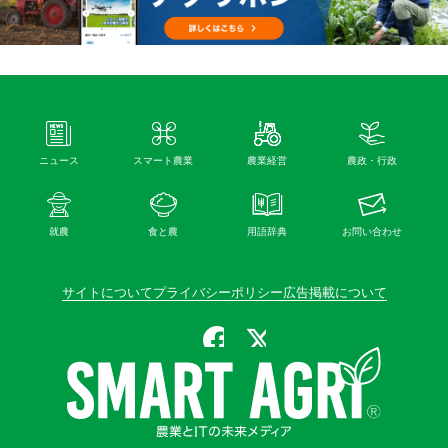
ニュース
スマート農業
農業経営
農政・行政
就農
食と農
用語辞典
お問い合わせ
サイトについて
プライバシーポリシー
広告掲載について
公式Facebook
公式X（旧Twitter）