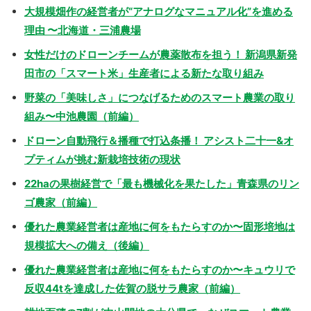
大規模畑作の経営者が“アナログなマニュアル化”を進める
理由 〜北海道・三浦農場
女性だけのドローンチームが農薬散布を担う！ 新潟県新発
田市の「スマート米」生産者による新たな取り組み
野菜の「美味しさ」につなげるためのスマート農業の取り
組み〜中池農園（前編）
ドローン自動飛行＆播種で打込条播！ アシスト二十一&オ
プティムが挑む新栽培技術の現状
22haの果樹経営で「最も機械化を果たした」青森県のリン
ゴ農家（前編）
優れた農業経営者は産地に何をもたらすのか〜固形培地は
規模拡大への備え（後編）
優れた農業経営者は産地に何をもたらすのか〜キュウリで
反収44tを達成した佐賀の脱サラ農家（前編）