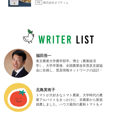
PR
株式会社オプティム
福田浩一
東京農業大学農学部卒。博士（農業経済
学）。大学卒業後、全国農業改良普及支援協
会に在籍し、普及情報ネットワークの設計・
運営、月刊誌「技術と普及」の編集などを担
当（元情報部長）。2011年に株式会社日本農
業サポート研究所を創業し、海外のICT利用
の実証試験や農産物輸出などに関わった。主
北島芙有子
にスマート農業の実証試験やコンサルなどに
トマトが大好きなトマト農家。大学時代の農
携わっている。 HP：http://www.ijas.co.jp/
業アルバイトをきっかけに、非農家から新規
就農しました。ハウス栽培の夏秋トマトをメ
インに、季節の野菜を栽培しています。最近
はWeb関連の仕事も始め、半農半Xの生活。