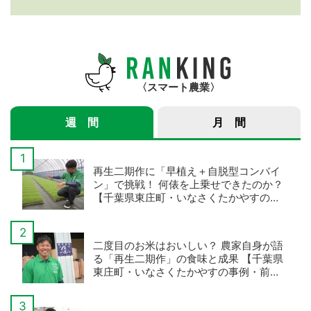
紹介サービス」3つのメ
年産スマート米農家 株
リット
式会社ゆめうらら・裏
さんインタビュー】
スマート農業
週 間
月 間
再生二期作に「早植え＋自脱型コンバイ
ン」で挑戦！ 何俵を上乗せできたのか？
【千葉県東庄町・いなさくたかやすの事
例・後編】
二度目のお米はおいしい？ 農家自身が語
る「再生二期作」の食味と成果 【千葉県
東庄町・いなさくたかやすの事例・前
編】