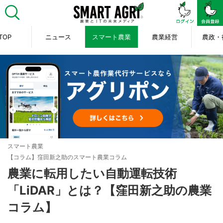
TOP
ニュース
スマート農業
農業経営
農政・
スマート農業
【コラム】窪田新之助のスマート農業コラム
農業に転用したい自動運転技術
「LiDAR」とは？【窪田新之助の農業
コラム】