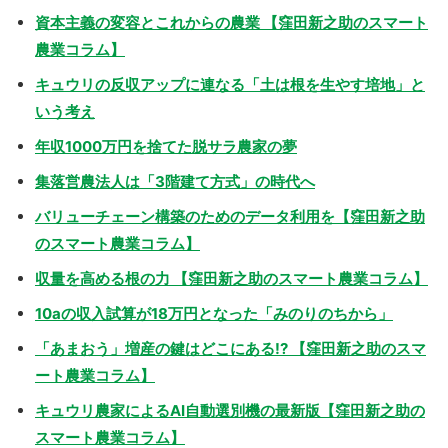
資本主義の変容とこれからの農業 【窪田新之助のスマート
農業コラム】
キュウリの反収アップに連なる「土は根を生やす培地」と
いう考え
年収1000万円を捨てた脱サラ農家の夢
集落営農法人は「3階建て方式」の時代へ
バリューチェーン構築のためのデータ利用を【窪田新之助
のスマート農業コラム】
収量を高める根の力 【窪田新之助のスマート農業コラム】
10aの収入試算が18万円となった「みのりのちから」
「あまおう」増産の鍵はどこにある!? 【窪田新之助のスマ
ート農業コラム】
キュウリ農家によるAI自動選別機の最新版【窪田新之助の
スマート農業コラム】