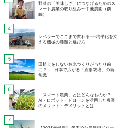
野菜の「美味しさ」につなげるためのス
マート農業の取り組み〜中池農園（前
編）
レベラーでここまで変わる──均平化を支
える機械の種類と選び方
田植えをしないお米づくりが当たり前
に？ ──日本で広がる「直播栽培」の新
常識
「スマート農業」とはどんなものか？
AI・ロボット・ドローンを活用した農業
のメリット・デメリットとは
【2025年最新】 代表的な農業用ドロー