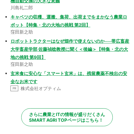
機自動交換の大きな意義
川島礼二郎
キャベツの収穫、運搬、集荷、出荷までをまかなう農業ロ
ボット【特集・北の大地の挑戦 第2回】
窪田新之助
ロボットトラクターはなぜ畑作で使えないのか──帯広畜産
大学畜産学部 佐藤禎稔教授に聞く＜後編＞【特集・北の大
地の挑戦 第9回】
窪田新之助
玄米食に安心な「スマート玄米」は、残留農薬不検出の安
全なお米です
株式会社オプティム
PR
さらに農業とITの情報が盛りだくさん
SMART AGRI TOPページはこちら！