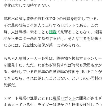
率化は大して期待できない。
農林水産省
は農機の自動化で3つの段階を想定している。
その最終段階こそ無人で走行するロボットである。この
時、人は農機に乗ることも
圃場
で見守ることもなく、遠隔
地からモニター画面で監視するだけ。そんな世界を到来さ
せるには、安全性の確保が第一に求められる。
もちろん農機メーカー各社は、障害物を検知するセンサー
を開発中だ。ただ、わざわざ開発すれば時間も費用もかか
る。先行している自動車の自動運転の技術を用いることが
できるなら、それに越したことはない、というのが同村の
見解だ。
スマート農業の進展とともに
農業ロボット
の開発がさまざ
ま始まっている中、ライダーはほかでも転用を検討してい