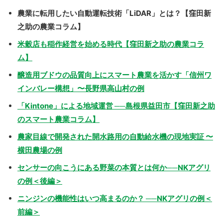
農業に転用したい自動運転技術「LiDAR」とは？【窪田新
之助の農業コラム】
米穀店も稲作経営を始める時代【窪田新之助の農業コラ
ム】
醸造用ブドウの品質向上にスマート農業を活かす「信州ワ
インバレー構想」〜長野県高山村の例
「Kintone」による地域運営 ──島根県益田市【窪田新之助
のスマート農業コラム】
農家目線で開発された開水路用の自動給水機の現地実証 〜
横田農場の例
センサーの向こうにある野菜の本質とは何か──NKアグリ
の例＜後編＞
ニンジンの機能性はいつ高まるのか？ ──NKアグリの例＜
前編＞