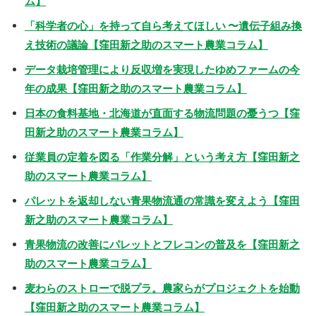
ム】
「科学者の心」を持って自ら考えてほしい 〜遺伝子組み換
え技術の議論【窪田新之助のスマート農業コラム】
データ栽培管理により反収増を実現したゆめファームの今
年の成果【窪田新之助のスマート農業コラム】
日本の食料基地・北海道が直面する物流問題の憂うつ【窪
田新之助のスマート農業コラム】
従業員の定着を図る「作業分解」という考え方【窪田新之
助のスマート農業コラム】
パレットを返却しない青果物流通の常識を変えよう【窪田
新之助のスマート農業コラム】
青果物流の改善にパレットとフレコンの普及を【窪田新之
助のスマート農業コラム】
麦わらのストローで脱プラ。農家らがプロジェクトを始動
【窪田新之助のスマート農業コラム】