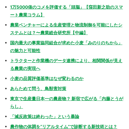
1万5000俵のコメを評価する「頭脳」【窪田新之助のスマ
ート農業コラム】
農業ベンチャーによる生産管理と物流制御を可能にしたシ
ステムとは？〜農業総合研究所【中編】
国内最大の事業協同組合が求めた小麦「みのりのちから」
の魅力と可能性
トラクターと作業機のデータ連携により、相関関係が見え
る農業の実現へ
小麦の品質評価基準はなぜ変わるのか
あらためて問う、鳥獣害対策
東京で生産量日本一の農産物？ 新宿で広がる「内藤とうが
らし」
「減反政策は終わった」という暴論
農作物の体調を“リアルタイム”で診断する新技術とは？