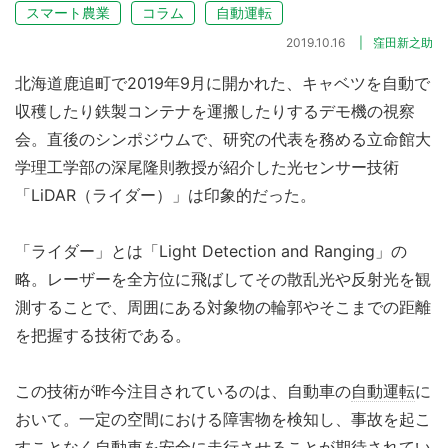
スマート農業
コラム
自動運転
2019.10.16
窪田新之助
北海道鹿追町で2019年9月に開かれた、キャベツを自動で
収穫したり鉄製コンテナを運搬したりするデモ機の視察
会。直後のシンポジウムで、研究の代表を務める立命館大
学理工学部の深尾隆則教授が紹介した光センサー技術
「LiDAR（ライダー）」は印象的だった。
「ライダー」とは「Light Detection and Ranging」の
略。レーザーを全方位に飛ばしてその散乱光や反射光を観
測することで、周囲にある対象物の輪郭やそこまでの距離
を把握する技術である。
この技術が昨今注目されているのは、自動車の
自動運転
に
おいて。一定の空間における障害物を検知し、事故を起こ
すことなく自動車を安全に走行させることが期待されてい