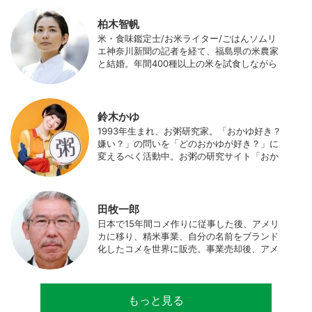
柏木智帆
米・食味鑑定士/お米ライター/ごはんソムリ
エ神奈川新聞の記者を経て、福島県の米農家
と結婚。年間400種以上の米を試食しながら
「お米の消費アップ」をライフワークに、執
筆やイベント、講演活動など、お米の魅力を
伝える活動を行っている。また、4歳の娘の
食事やお弁当づくりを通して、食育にも目を
鈴木かゆ
向けている。プロフィール写真 ©杉山晃造
1993年生まれ、お粥研究家。「おかゆ好き？
嫌い？」の問いを「どのおかゆが好き？」に
変えるべく活動中。お粥の研究サイト「おか
ゆワールド.com」運営。各種SNS、メディア
にてお粥レシピ/レポ/歴史/文化などを発信
中。JAPAN MENSA会員。
田牧一郎
日本で15年間コメ作りに従事した後、アメリ
カに移り、精米事業、自分の名前をブランド
化したコメを世界に販売。事業売却後、アメ
リカのコメ農家となる。同時に、種子会社・
精米会社・流通業者に、生産・精米技術コン
サルティングとして関わり、企業などの依頼
もっと見る
で世界12カ国の良質米生産可能産地を訪問調
査。現在は、「田牧ファームスジャパン」を