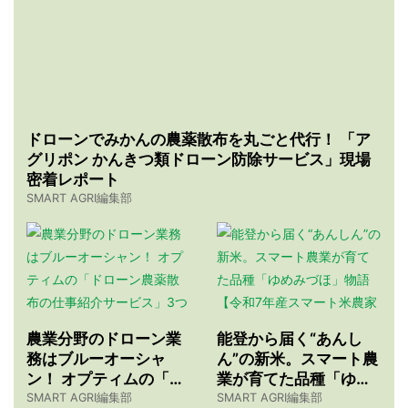
ドローンでみかんの農薬散布を丸ごと代行！ 「ア
グリポン かんきつ類ドローン防除サービス」現場
密着レポート
SMART AGRI編集部
農業分野のドローン業
能登から届く“あんし
務はブルーオーシャ
ん”の新米。スマート農
ン！ オプティムの「ド
業が育てた品種「ゆめ
ローン農薬散布の仕事
みづほ」物語 【令和7
SMART AGRI編集部
SMART AGRI編集部